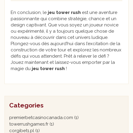
En conclusion, le
jeu tower rush
est une aventure
passionnante qui combine stratégie, chance et un
design captivant. Que vous soyez un joueur novice
ou expérimenté, il y a toujours quelque chose de
nouveau à découvrir dans cet univers ludique.
Plongez-vous dès aujourd’hui dans l’excitation de la
construction de votre tour et explorez les nombreux
défis qui vous attendent. Prêt à relever le défi ?
Jouez maintenant et laissez-vous emporter par la
magie du
jeu tower rush
!
Categories
premierbetcasinocanada.com
(1)
towerrushgames.fr
(1)
corgibet1.pl
(1)