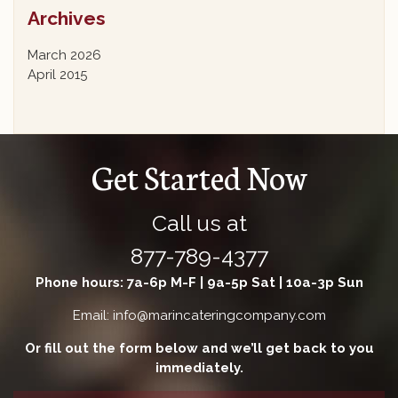
Archives
March 2026
April 2015
Get Started Now
Call us at
877-789-4377
Phone hours: 7a-6p M-F | 9a-5p Sat | 10a-3p Sun
Email: info@marincateringcompany.com
Or fill out the form below and we’ll get back to you
immediately.