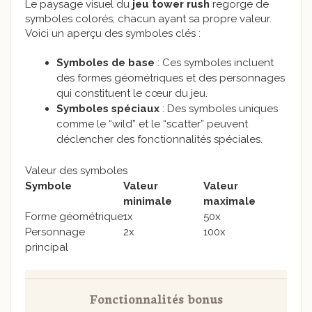
Le paysage visuel du
jeu tower rush
regorge de
symboles colorés, chacun ayant sa propre valeur.
Voici un aperçu des symboles clés :
Symboles de base
: Ces symboles incluent
des formes géométriques et des personnages
qui constituent le cœur du jeu.
Symboles spéciaux
: Des symboles uniques
comme le “wild” et le “scatter” peuvent
déclencher des fonctionnalités spéciales.
Valeur des symboles
Symbole
Valeur
Valeur
minimale
maximale
Forme géométrique
1x
50x
Personnage
2x
100x
principal
Fonctionnalités bonus